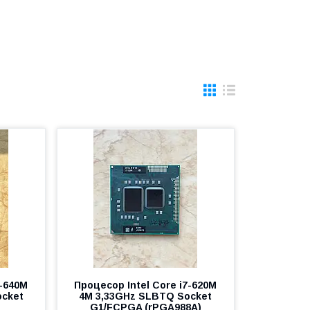
7-640M
Процесор Intel Core i7-620M
ocket
4M 3,33GHz SLBTQ Socket
G1/FCPGA (rPGA988A)