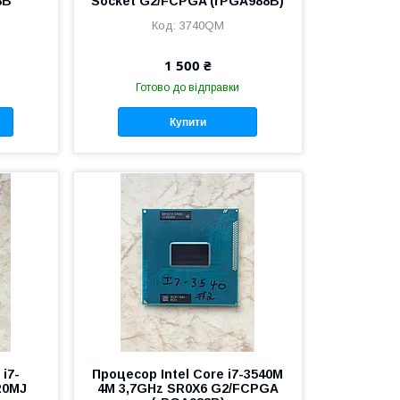
8B
Socket G2/FCPGA (rPGA988B)
3740QM
1 500 ₴
Готово до відправки
Купити
 i7-
Процесор Intel Core i7-3540M
R0MJ
4M 3,7GHz SR0X6 G2/FCPGA