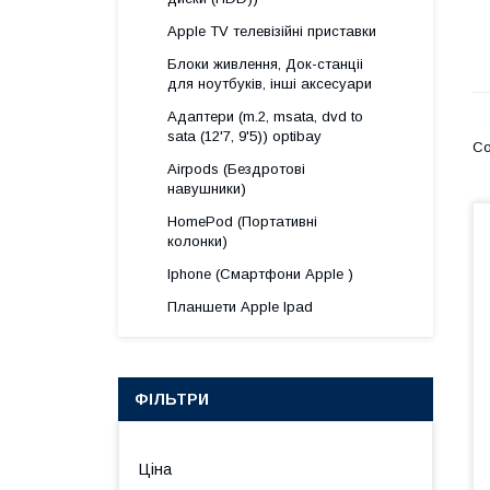
Apple TV телевізійні приставки
Блоки живлення, Док-станціі
для ноутбуків, інші аксесуари
Адаптери (m.2, msata, dvd to
sata (12'7, 9'5)) optibay
Airpods (Бездротові
навушники)
HomePod (Портативні
колонки)
Iphone (Смартфони Apple )
Планшети Apple Ipad
ФІЛЬТРИ
Ціна