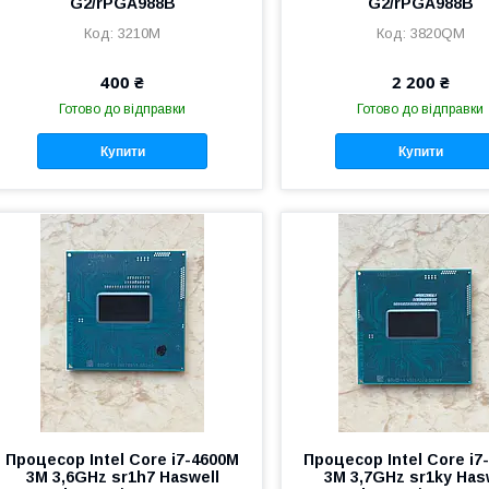
G2/rPGA988B
G2/rPGA988B
3210M
3820QM
400 ₴
2 200 ₴
Готово до відправки
Готово до відправки
Купити
Купити
Процесор Intel Core i7-4600M
Процесор Intel Core i7
3M 3,6GHz sr1h7 Haswell
3M 3,7GHz sr1ky Has