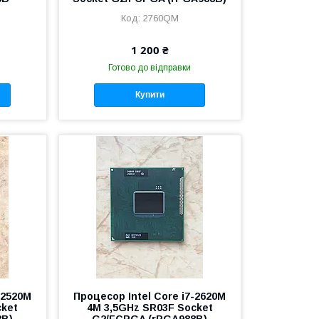
2760QM
1 200 ₴
Готово до відправки
Купити
-2520M
Процесор Intel Core i7-2620M
cket
4M 3,5GHz SR03F Socket
8B)
G2/FCPGA (rPGA988B)