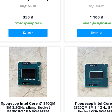
560m
640m
350 ₴
1 100 ₴
Готово до відправки
Готово до відправки
Купити
Купити
Процесор Intel Core i7-840QM
Процесор Intel Core
8M 3.2GHz slbmp Socket
2820QM 8M 3,4GHz S
G1/FCPGA8 (rPGA988A)
Socket G2/rPGA98