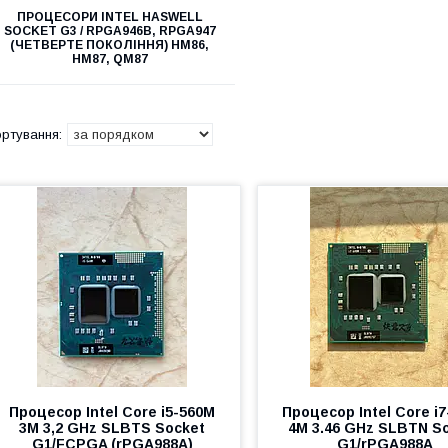
ПРОЦЕСОРИ INTEL HASWELL
SOCKET G3 / RPGA946B, RPGA947
(ЧЕТВЕРТЕ ПОКОЛІННЯ) HM86,
HM87, QM87
Процесор Intel Core i5-560M
Процесор Intel Core i
3M 3,2 GHz SLBTS Socket
4M 3.46 GHz SLBTN S
G1/FCPGA (rPGA988A)
G1/rPGA988A