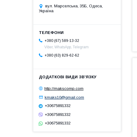
вул. Марселська, 35Б, Одеса,
Україна
+380 (67) 589-13-32
Viber, WhatsApp, Telegram
+380 (63) 829-62-62
http://makscomp.com
kmaks10@gmail.com
+30675891332
+30675891332
+30675891332