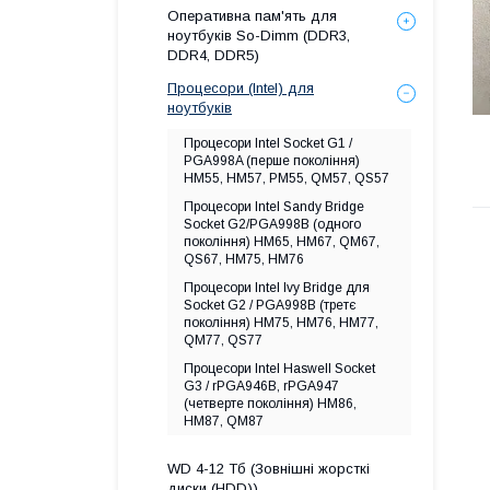
Оперативна пам'ять для
ноутбуків So-Dimm (DDR3,
DDR4, DDR5)
Процесори (Intel) для
ноутбуків
Процесори Intel Socket G1 /
PGA998A (перше покоління)
HM55, HM57, PM55, QM57, QS57
Процесори Intel Sandy Bridge
Socket G2/PGA998B (одного
покоління) HM65, HM67, QM67,
QS67, HM75, HM76
Процесори Intel Ivy Bridge для
Socket G2 / PGA998B (третє
покоління) HM75, HM76, HM77,
QM77, QS77
Процесори Intel Haswell Socket
G3 / rPGA946B, rPGA947
(четверте покоління) HM86,
HM87, QM87
WD 4-12 Тб (Зовнішні жорсткі
диски (HDD))