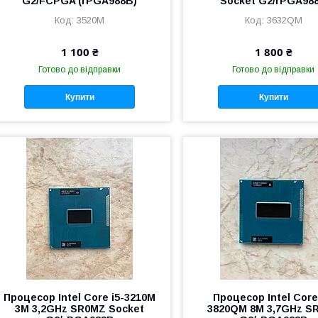
G2/FCPGA (rPGA988B)
Socket G2/rPGA98
3520M
3632QM
1 100 ₴
1 800 ₴
Готово до відправки
Готово до відправки
Купити
Купити
Процесор Intel Core i5-3210M
Процесор Intel Core
3M 3,2GHz SR0MZ Socket
3820QM 8M 3,7GHz S