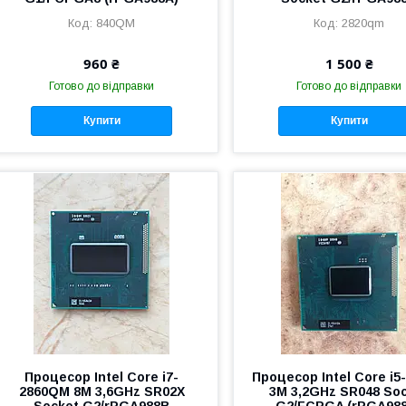
840QM
2820qm
960 ₴
1 500 ₴
Готово до відправки
Готово до відправки
Купити
Купити
Процесор Intel Core i7-
Процесор Intel Core i5
2860QM 8M 3,6GHz SR02X
3M 3,2GHz SR048 So
Socket G2/rPGA988B
G2/FCPGA (rPGA98