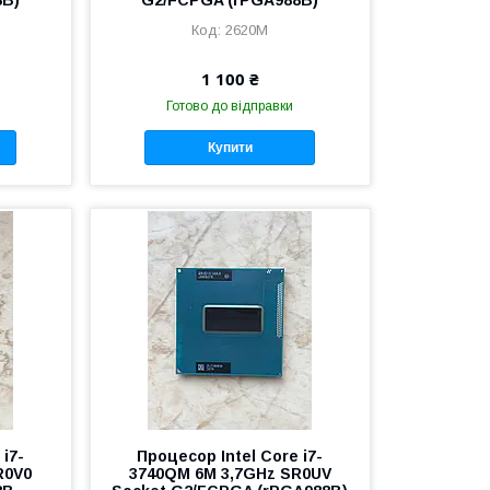
2620M
1 100 ₴
Готово до відправки
Купити
 i7-
Процесор Intel Core i7-
R0V0
3740QM 6M 3,7GHz SR0UV