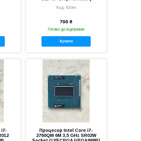
620m
700 ₴
Готово до відправки
Купити
 i7-
Процесор Intel Core i7-
R012
2760QM 6M 3,5 GHz SR02W
8B
Socket G2/FCPGA (rPGA988B)