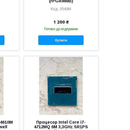
(rPGA988B)
3540M
1 200 ₴
Готово до відправки
Купити
-4610M
Процесор Intel Core i7-
well
4712MQ 6M 3,3GHz SR1PS