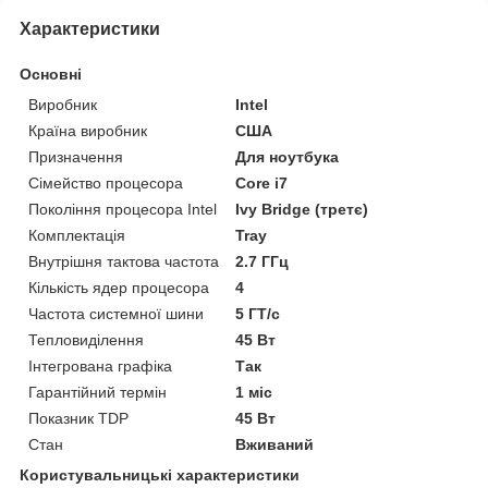
Характеристики
Основні
Виробник
Intel
Країна виробник
США
Призначення
Для ноутбука
Сімейство процесора
Core i7
Покоління процесора Intel
Ivy Bridge (третє)
Комплектація
Tray
Внутрішня тактова частота
2.7 ГГц
Кількість ядер процесора
4
Частота системної шини
5 ГТ/с
Тепловиділення
45 Вт
Інтегрована графіка
Так
Гарантійний термін
1 міс
Показник TDP
45 Вт
Стан
Вживаний
Користувальницькі характеристики