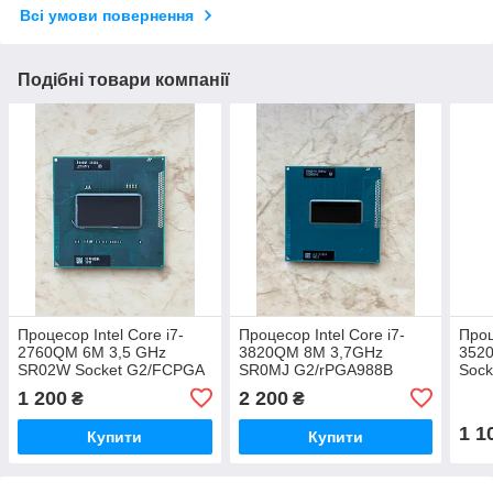
Всі умови повернення
Подібні товари компанії
Процесор Intel Core i7-
Процесор Intel Core i7-
Проц
2760QM 6M 3,5 GHz
3820QM 8M 3,7GHz
352
SR02W Socket G2/FCPGA
SR0MJ G2/rPGA988B
Soc
(rPGA988B)
(rP
1 200
2 200
₴
₴
1 1
Купити
Купити