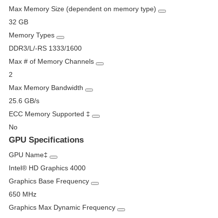
Max Memory Size (dependent on memory type)
32 GB
Memory Types
DDR3/L/-RS 1333/1600
Max # of Memory Channels
2
Max Memory Bandwidth
25.6 GB/s
ECC Memory Supported
‡
No
GPU Specifications
GPU Name
‡
Intel® HD Graphics 4000
Graphics Base Frequency
650 MHz
Graphics Max Dynamic Frequency