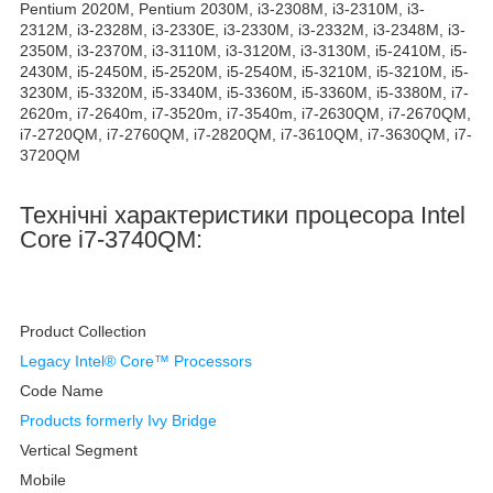
Pentium 2020M, Pentium 2030M, i3-2308M, i3-2310M, i3-
2312M, i3-2328M, i3-2330E, i3-2330M, i3-2332M, i3-2348M, i3-
2350M, i3-2370M, i3-3110M, i3-3120M, i3-3130M, i5-2410M, i5-
2430M, i5-2450M, i5-2520M, i5-2540M, i5-3210M, i5-3210M, i5-
3230M, i5-3320M, i5-3340M, i5-3360M, i5-3360M, i5-3380M, i7-
2620m, i7-2640m, i7-3520m, i7-3540m, i7-2630QM, i7-2670QM,
i7-2720QM, i7-2760QM, i7-2820QM, i7-3610QM, i7-3630QM, i7-
3720QM
Технічні характеристики процесора
Intel
Core i7-3740QM:
Product Collection
Legacy Intel® Core™ Processors
Code Name
Products formerly Ivy Bridge
Vertical Segment
Mobile