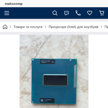
makscomp
Товари та послуги
Процесори (Intel) для ноутбуків
П