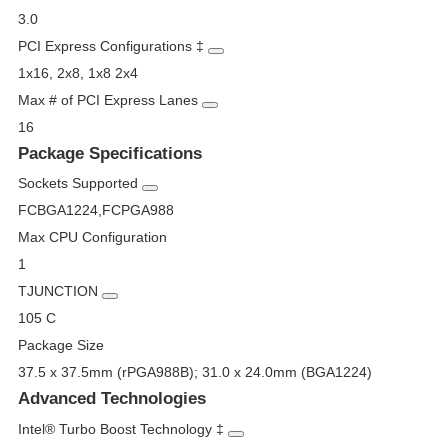
3.0
PCI Express Configurations
‡
1x16, 2x8, 1x8 2x4
Max # of PCI Express Lanes
16
Package Specifications
Sockets Supported
FCBGA1224,FCPGA988
Max CPU Configuration
1
T
JUNCTION
105 C
Package Size
37.5 x 37.5mm (rPGA988B); 31.0 x 24.0mm (BGA1224)
Advanced Technologies
Intel® Turbo Boost Technology
‡