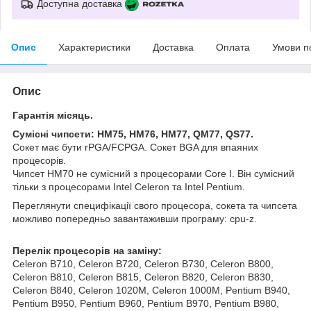
Доступна доставка
Опис
Характеристики
Доставка
Оплата
Умови п
Опис
Гарантія місяць.
Сумісні чипсети: HM75, HM76, HM77, QM77, QS77.
Cокет має бути rPGA/FCPGA. Сокет BGA для впаяних
процесорів.
Чипсет HM70 не сумісний з процесорами Core I. Він сумісний
тільки з процесорами Intel Celeron та Intel Pentium.
Переглянути специфікації свого процесора, сокета та чипсета
можливо попередньо завантаживши програму: cpu-z.
Перелік процесорів на заміну:
Celeron B710, Celeron B720, Celeron B730, Celeron B800,
Celeron B810, Celeron B815, Celeron B820, Celeron B830,
Celeron B840, Celeron 1020M, Celeron 1000M, Pentium B940,
Pentium B950, Pentium B960, Pentium B970, Pentium B980,