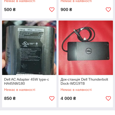
Немає в наявності
Немає в наявності
500
900
₴
₴
Dell AC Adapter 45W type-c
Док-станція Dell Thunderbolt
HA45NM180
Dock-WD19TB
Немає в наявності
Немає в наявності
850
4 000
₴
₴