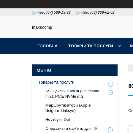
+380 (67) 589-13-32
+380 (63) 829-62-62
makscomp
ГОЛОВНА
ТОВАРЫ ТА ПОСЛУГИ
К
Товары та послуги
8
SSD диски Sata III (2.5, msata,
m.2), PCIE NVMe m.2
Маршрутизатори (Apple,
Netgear, Linksys)
Ноутбуки Dell
Оперативна пам'ять для ПК