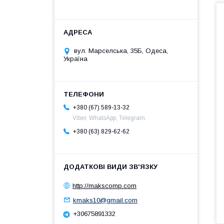
вул. Марселська, 35Б, Одеса,
Україна
+380 (67) 589-13-32
Viber, WhatsApp, Telegram
+380 (63) 829-62-62
http://makscomp.com
kmaks10@gmail.com
+30675891332