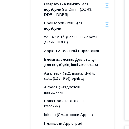
Оперативна пам'ять для
ноутбуків So-Dimm (DDR3,
DDR4, DDR5)
Процесори (Intel) для
ноутбуків
WD 4-12 Тб (Зовнішні жорсткі
диски (HDD))
Apple TV телевізійні приставки
Блоки живлення, Док-станціі
для ноутбуків, інші аксесуари
Адаптери (m.2, msata, dvd to
sata (12'7, 9'5)) optibay
Airpods (Бездротові
навушники)
HomePod (Портативні
колонки)
Iphone (Смартфони Apple )
Планшети Apple Ipad