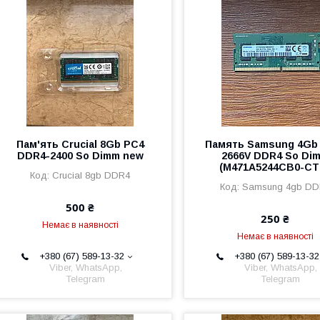
Пам'ять Crucial 8Gb PC4
Память Samsung 4Gb
DDR4-2400 So Dimm new
2666V DDR4 So Di
(M471A5244CB0-CT
Crucial 8gb DDR4
Samsung 4gb DD
500 ₴
250 ₴
Немає в наявності
Немає в наявності
+380 (67) 589-13-32
+380 (67) 589-13-32
Viber, WhatsApp,
Viber, WhatsApp,
Telegram
Telegram