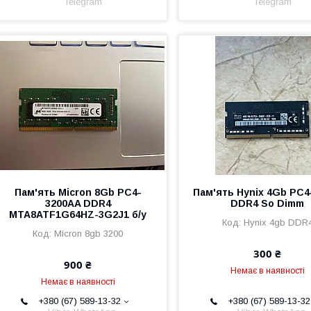
Telegram
Telegram
Пам'ять Micron 8Gb PC4-
Пам'ять Hynix 4Gb PC4
3200AA DDR4
DDR4 So Dimm
MTA8ATF1G64HZ-3G2J1 б/у
Hynix 4gb DDR
Micron 8gb 3200
300 ₴
900 ₴
Немає в наявності
Немає в наявності
+380 (67) 589-13-32
+380 (67) 589-13-32