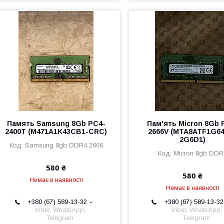
Память Samsung 8Gb PC4-
Пам'ять Micron 8Gb 
2400T (M471A1K43CB1-CRC)
2666V (MTA8ATF1G6
2G6D1)
Samsung 8gb DDR4 2666
Micron 8gb DDR
580 ₴
580 ₴
Немає в наявності
Немає в наявності
+380 (67) 589-13-32
+380 (67) 589-13-32
Viber, WhatsApp,
Viber, WhatsApp,
Telegram
Telegram