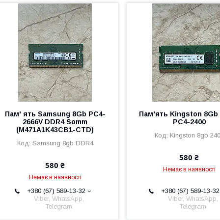
Пам' ять Samsung 8Gb PC4-
Пам'ять Kingston 8Gb
2666V DDR4 Somm
PC4-2400
(M471A1K43CB1-CTD)
Kingston 8gb 24
Samsung 8gb DDR4
580 ₴
580 ₴
Немає в наявності
Немає в наявності
+380 (67) 589-13-32
+380 (67) 589-13-32
Viber, WhatsApp,
Viber, WhatsApp,
Telegram
Telegram