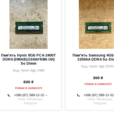
Пам'ять Hynix 8Gb PC4-2400T
Пам'ять Samsung 4Gb
DDR4 (HMA81GS6AFR8N-UH)
3200AA DDR4 So-D
So Dimm
Hynix 4gb DDR
Hynix 8gb 2400
300 ₴
600 ₴
Немає в наявності
Немає в наявності
+380 (67) 589-13-32
+380 (67) 589-13-32
Viber, WhatsApp,
Viber, WhatsApp,
Telegram
Telegram