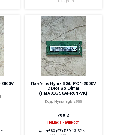
Telegram
-2666V
Пам'ять Hynix 8Gb PC4-2666V
DDR4 So Dimm
(HMA81GS6AFR8N-VK)
4
Hynix 8gb 2666
700 ₴
Немає в наявності
+380 (67) 589-13-32