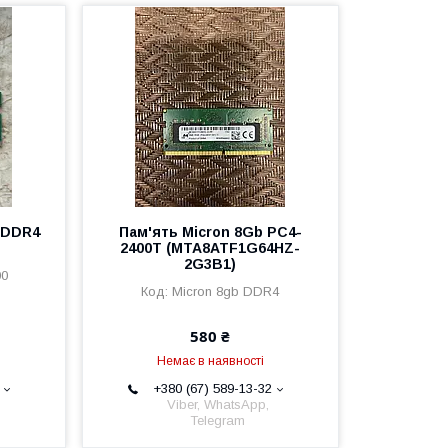
 DDR4
Пам'ять Micron 8Gb PC4-
2400T (MTA8ATF1G64HZ-
2G3B1)
00
Micron 8gb DDR4
580 ₴
Немає в наявності
+380 (67) 589-13-32
Viber, WhatsApp,
Telegram