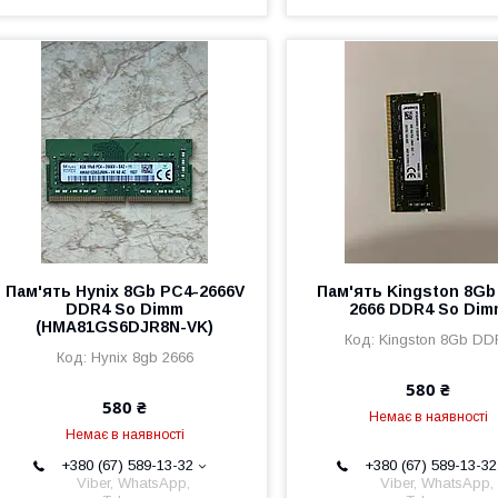
Пам'ять Hynix 8Gb PC4-2666V
Пам'ять Kingston 8Gb
DDR4 So Dimm
2666 DDR4 So Di
(HMA81GS6DJR8N-VK)
Kingston 8Gb DD
Hynix 8gb 2666
580 ₴
580 ₴
Немає в наявності
Немає в наявності
+380 (67) 589-13-32
+380 (67) 589-13-32
Viber, WhatsApp,
Viber, WhatsApp,