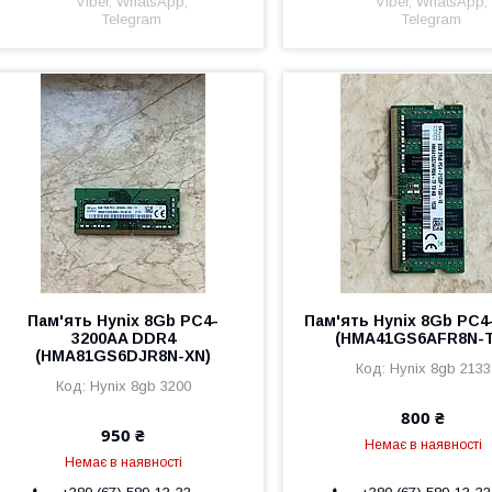
Viber, WhatsApp,
Viber, WhatsApp,
Telegram
Telegram
Пам'ять Hynix 8Gb PC4-
Пам'ять Hynix 8Gb PC4
3200AA DDR4
(HMA41GS6AFR8N-T
(HMA81GS6DJR8N-XN)
Hynix 8gb 2133
Hynix 8gb 3200
800 ₴
950 ₴
Немає в наявності
Немає в наявності