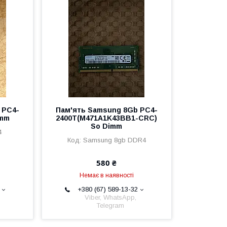
 PC4-
Пам'ять Samsung 8Gb PC4-
imm
2400T(M471A1K43BB1-CRC)
So Dimm
4
Samsung 8gb DDR4
580 ₴
Немає в наявності
+380 (67) 589-13-32
Viber, WhatsApp,
Telegram