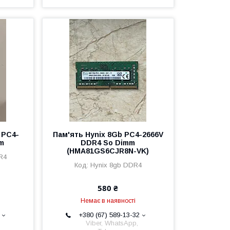
 PC4-
Пам'ять Hynix 8Gb PC4-2666V
mm
DDR4 So Dimm
(HMA81GS6CJR8N-VK)
R4
Hynix 8gb DDR4
580 ₴
Немає в наявності
+380 (67) 589-13-32
Viber, WhatsApp,