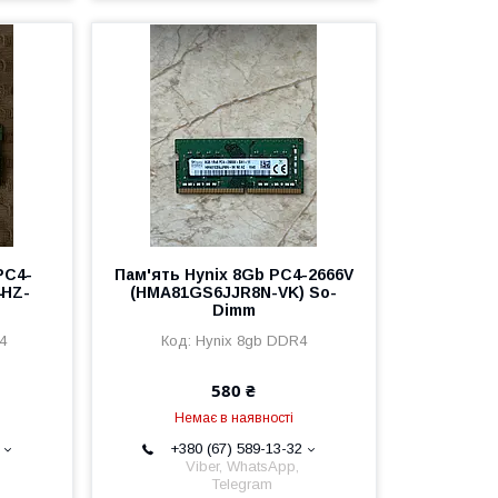
PC4-
Пам'ять Hynix 8Gb PC4-2666V
4HZ-
(HMA81GS6JJR8N-VK) So-
Dimm
4
Hynix 8gb DDR4
580 ₴
Немає в наявності
+380 (67) 589-13-32
Viber, WhatsApp,
Telegram