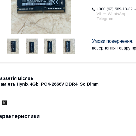
+380 (67) 589-13-32
Viber, WhatsApp,
Telegram
повернення товару п
арантія місяць.
Пам'ять Hynix 4Gb PC4-2666V DDR4 So Dimm
арактеристики