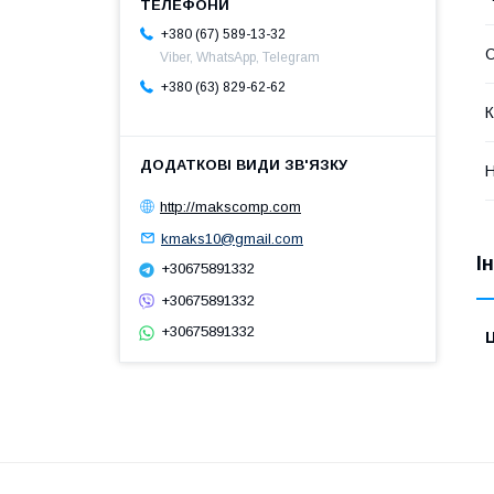
+380 (67) 589-13-32
О
Viber, WhatsApp, Telegram
+380 (63) 829-62-62
К
Н
http://makscomp.com
kmaks10@gmail.com
І
+30675891332
+30675891332
+30675891332
Ц