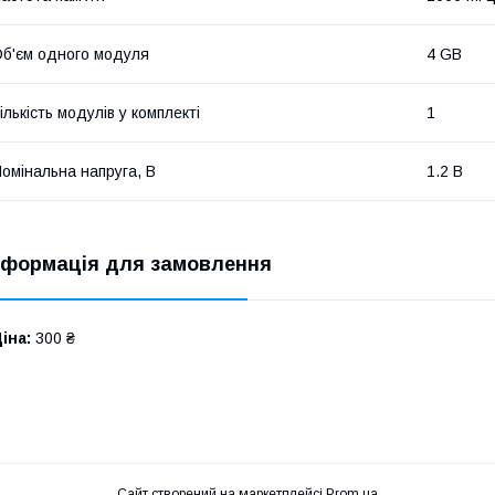
б'єм одного модуля
4 GB
ількість модулів у комплекті
1
омінальна напруга, В
1.2 В
нформація для замовлення
іна:
300 ₴
Сайт створений на маркетплейсі
Prom.ua