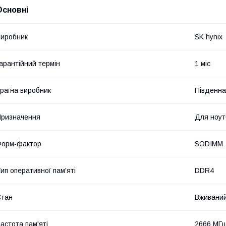
Основні
иробник
SK hynix
арантійний термін
1 міс
раїна виробник
Південна
ризначення
Для ноут
Форм-фактор
SODIMM
ип оперативної пам'яті
DDR4
Стан
Вживани
астота пам'яті
2666 МГ