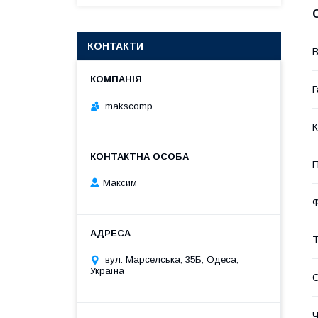
КОНТАКТИ
В
Г
makscomp
К
П
Максим
Т
вул. Марселська, 35Б, Одеса,
Україна
Ч