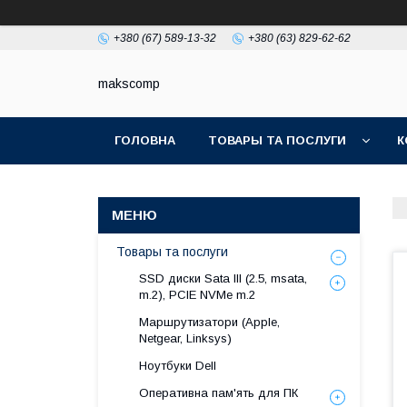
+380 (67) 589-13-32
+380 (63) 829-62-62
makscomp
ГОЛОВНА
ТОВАРЫ ТА ПОСЛУГИ
К
Товары та послуги
SSD диски Sata III (2.5, msata,
m.2), PCIE NVMe m.2
Маршрутизатори (Apple,
Netgear, Linksys)
Ноутбуки Dell
Оперативна пам'ять для ПК