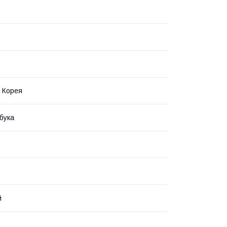
 Корея
бука
й
ц