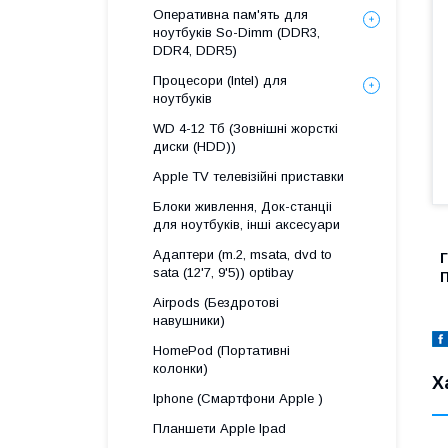
Оперативна пам'ять для
ноутбуків So-Dimm (DDR3,
DDR4, DDR5)
Процесори (Intel) для
ноутбуків
WD 4-12 Тб (Зовнішні жорсткі
диски (HDD))
Apple TV телевізійні приставки
Блоки живлення, Док-станціі
для ноутбуків, інші аксесуари
Адаптери (m.2, msata, dvd to
Г
sata (12'7, 9'5)) optibay
Airpods (Бездротові
навушники)
HomePod (Портативні
колонки)
Х
Iphone (Смартфони Apple )
Планшети Apple Ipad