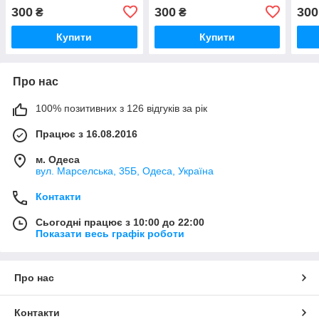
11-13-B4
(CT51264BF160B)
rmt3
300
300
300
₴
₴
(HMT451S6BFR8A-PB)
Купити
Купити
Про нас
100% позитивних з 126 відгуків за рік
Працює з 16.08.2016
м. Одеса
вул. Марселська, 35Б, Одеса, Україна
Контакти
Сьогодні працює з 10:00 до 22:00
Показати весь графік роботи
Про нас
Контакти