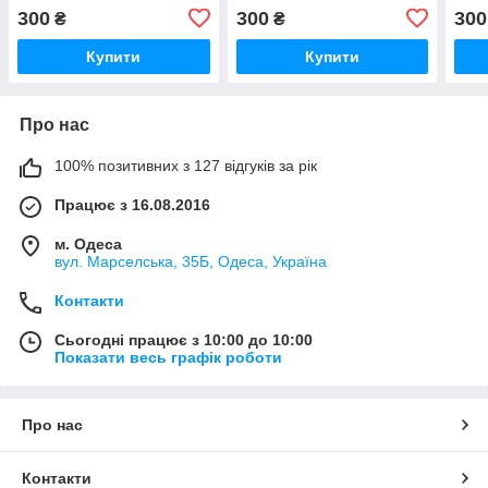
11-13-B4
(CT51264BF160B)
rmt3
300
300
300
₴
₴
(HMT451S6BFR8A-PB)
Купити
Купити
Про нас
100% позитивних з 127 відгуків за рік
Працює з 16.08.2016
м. Одеса
вул. Марселська, 35Б, Одеса, Україна
Контакти
Сьогодні працює з 10:00 до 10:00
Показати весь графік роботи
Про нас
Контакти