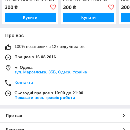
11-13-B4
(CT51264BF160B)
rmt3
300
300
300
₴
₴
(HMT451S6BFR8A-PB)
Купити
Купити
Про нас
100% позитивних з 127 відгуків за рік
Працює з 16.08.2016
м. Одеса
вул. Марселська, 35Б, Одеса, Україна
Контакти
Сьогодні працює з 10:00 до 21:00
Показати весь графік роботи
Про нас
Контакти