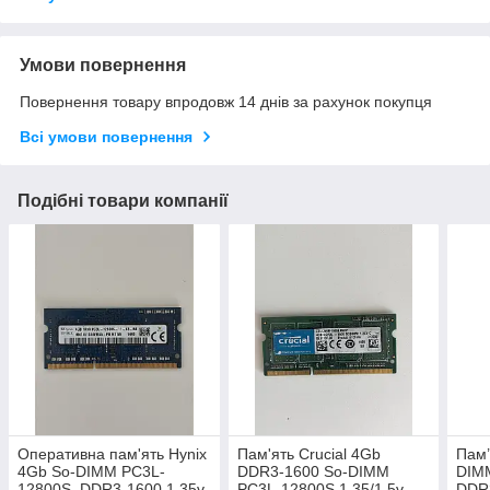
Умови повернення
Повернення товару впродовж 14 днів за рахунок покупця
Всі умови повернення
Подібні товари компанії
Оперативна пам'ять Hynix
Пам'ять Crucial 4Gb
Пам’
4Gb So-DIMM PC3L-
DDR3-1600 So-DIMM
DIM
12800S DDR3-1600 1.35v
PC3L-12800S 1.35/1.5v
DDR3