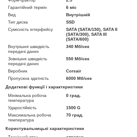
Форм-фактор
2.5"
Гарантійний термін
6 міс
Вид
Внутрішній
Тип диска
SSD
Сумісність інтерфейсу
SATA (SATA/150), SATA II
(SATA/300), SATA III
(SATA/600)
Внутрішня швидкість
340 Мб/сек
передачі даних
Зовнішня швидкість
550 Мб/сек
передачі даних
Виробник
Corsair
Пропускна здатність
6000 Мб/сек
Додаткові функції і характеристики
Мінімальна робоча
0 град.
температура
Ударостійкість
1500 G
Максимальна робоча
70 град.
температура
Користувальницькі характеристики