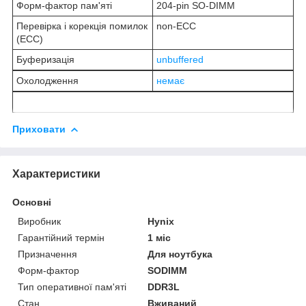
Форм-фактор пам'яті
204-pin SO-DIMM
Перевірка і корекція помилок
non-ECC
(ECC)
Буферизація
unbuffered
Охолодження
немає
Приховати
Характеристики
Основні
Виробник
Hynix
Гарантійний термін
1 міс
Призначення
Для ноутбука
Форм-фактор
SODIMM
Тип оперативної пам'яті
DDR3L
Стан
Вживаний