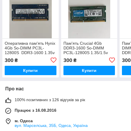
Оперативна пам'ять Hynix
Пам'ять Crucial 4Gb
Пам’
4Gb So-DIMM PC3L-
DDR3-1600 So-DIMM
DIM
12800S DDR3-1600 1.35v
PC3L-12800S 1.35/1.5v
DDR3
11-13-B4
(CT51264BF160B)
rmt3
300
300
300
₴
₴
(HMT451S6BFR8A-PB)
Купити
Купити
Про нас
100% позитивних з 126 відгуків за рік
Працює з 16.08.2016
м. Одеса
вул. Марселська, 35Б, Одеса, Україна