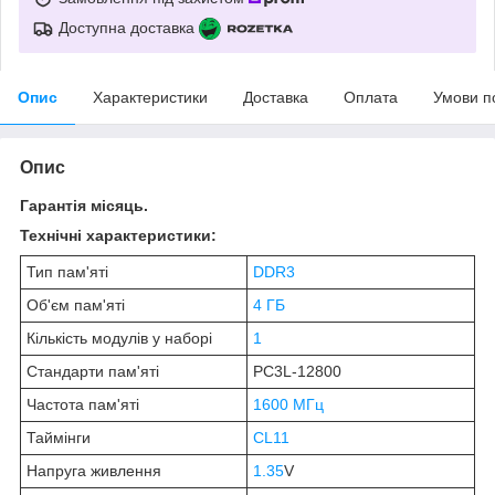
Доступна доставка
Опис
Характеристики
Доставка
Оплата
Умови п
Опис
Гарантія місяць.
Технічні характеристики:
Тип пам'яті
DDR3
Об'єм пам'яті
4 ГБ
Кількість модулів у наборі
1
Стандарти пам'яті
PC3L-12800
Частота пам'яті
1600 МГц
Таймінги
CL11
Напруга живлення
1.35
V