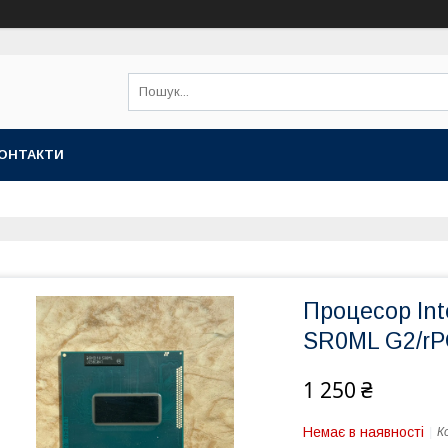
ОНТАКТИ
Процесор Int
SR0ML G2/r
1 250 ₴
Немає в наявності
К