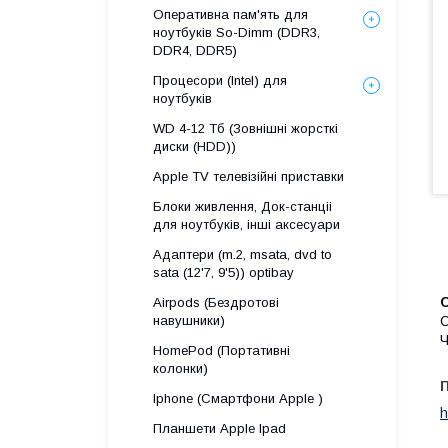
Оперативна пам'ять для
ноутбуків So-Dimm (DDR3,
DDR4, DDR5)
Процесори (Intel) для
ноутбуків
WD 4-12 Тб (Зовнішні жорсткі
диски (HDD))
Apple TV телевізійні приставки
Блоки живлення, Док-станціі
для ноутбуків, інші аксесуари
Адаптери (m.2, msata, dvd to
sata (12'7, 9'5)) optibay
С
Airpods (Бездротові
навушники)
C
Ч
HomePod (Портативні
колонки)
Iphone (Смартфони Apple )
h
Планшети Apple Ipad