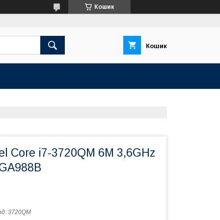
Кошик
Кошик
el Core i7-3720QM 6M 3,6GHz
PGA988B
од:
3720QM