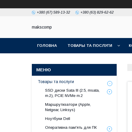
+380 (67) 589-13-32
+380 (63) 829-62-62
makscomp
ГОЛОВНА
ТОВАРЫ ТА ПОСЛУГИ
К
Товары та послуги
SSD диски Sata III (2.5, msata,
m.2), PCIE NVMe m.2
Маршрутизатори (Apple,
Netgear, Linksys)
Ноутбуки Dell
Оперативна пам'ять для ПК