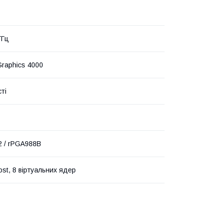
ГГц
Graphics 4000
ті
2 / rPGA988B
ost, 8 віртуальних ядер