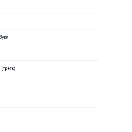
бука
e (третє)