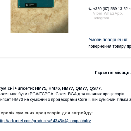
+380 (67) 589-13-32
Viber, WhatsApp,
Telegram
повернення товару п
Гарантія місяць.
умісні чипсети: HM75, HM76, HM77, QM77, QS77.
окет має бути rPGA/FCPGA. Сокет BGA для впаяних процесорів.
ипсет HM70 не сумісний з процесорами Core I. Він сумісний тільки з 
Перелік сумісних процесорів для апгрейду:
ttp://ark.intel.com/products/64345#@compatibility