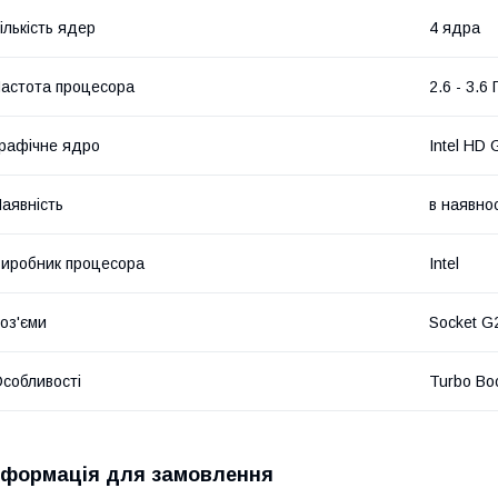
ількість ядер
4 ядра
астота процесора
2.6 - 3.6 
рафічне ядро
Intel HD 
аявність
в наявнос
иробник процесора
Intel
оз'єми
Socket G
собливості
Turbo Bo
нформація для замовлення