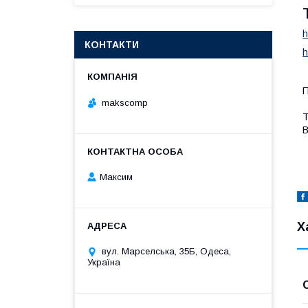
h
КОНТАКТИ
h
П
makscomp
Т
В
Максим
Х
вул. Марселська, 35Б, Одеса,
Україна