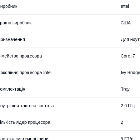
иробник
Intel
раїна виробник
США
ризначення
Для ноут
імейство процесора
Core i7
окоління процесора Intel
Ivy Bridg
омплектація
Tray
нутрішня тактова частота
2.6 ГГц
ількість ядер процесора
2
астота системної шини
5 ГТ/с