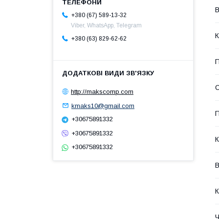
В
+380 (67) 589-13-32
Viber, WhatsApp, Telegram
К
+380 (63) 829-62-62
П
С
http://makscomp.com
kmaks10@gmail.com
П
+30675891332
+30675891332
К
+30675891332
В
К
Ч