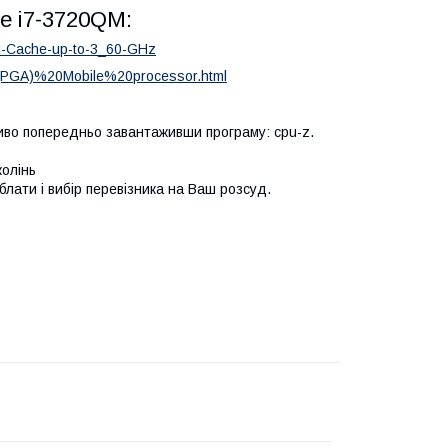
re i7-3720QM:
6M-Cache-up-to-3_60-GHz
0(PGA)%20Mobile%20processor.html
ливо попередньо завантаживши програму: cpu-z.
колінь
лати і вибір перевізника на Ваш розсуд.