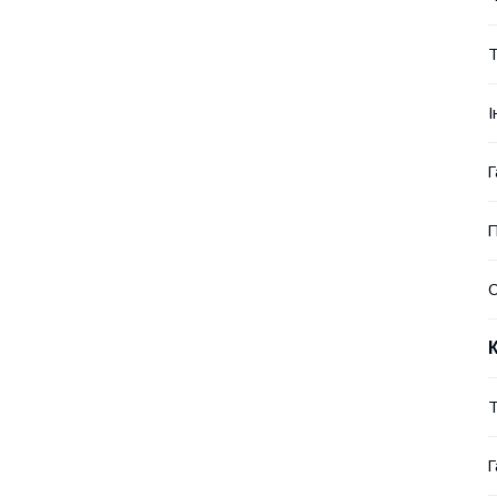
Т
І
Г
П
Т
Г