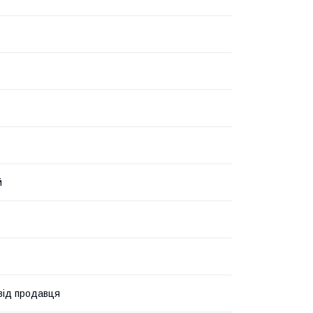
й
 від продавця