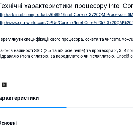
Технічні характеристики процесору
Intel Co
ttp://ark.intel.com/products/64891/Intel-Core-i7-3720QM-Processor-
ttp://www.cpu-world.com/CPUs/Core_i7/Intel-Core%20i7-3720QM%2
ереглянути специфікації свого процесора, сокета та чипсета мож
акож в наявності SSD (2.5 та m2 pcie nvme) та процесори 2, 3, 4 по
ідравляю Prom оплатою, за передплатою чи післяплатою. Спосіб об
арактеристики
Основні