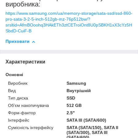
виробника
:
https://www.samsung.com/ua/memory-storage/sata-ssd/ssd-860-
pro-sata-3-2-5-inch-512gb-mz-76p512bw/?
srsltid=AfmBOoohq3HAkETh3ztCETroiOnt8U0pSBKH1xX3cYz5H
SbdD-CuiF-B
Приховати
Характеристики
Основні
Виробник
Samsung
Вид
Внутрішній
Тип диска
SSD
Об'єм накопичувача
512 GB
Форм-фактор
2.5"
Інтерфейс
SATA III (SATA/600)
Сумісність інтерфейсу
SATA (SATA/150), SATA II
(SATA/300), SATA III
(SATA/600)