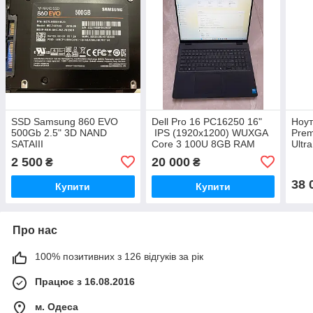
SSD Samsung 860 EVO
Dell Pro 16 PC16250 16"
Ноут
500Gb 2.5" 3D NAND
IPS (1920x1200) WUXGA
Pre
SATAIII
Core 3 100U 8GB RAM
Ultr
256GB SSD
512G
2 500
20 000
₴
₴
38 
Купити
Купити
Про нас
100% позитивних з 126 відгуків за рік
Працює з 16.08.2016
м. Одеса