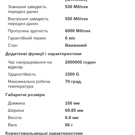
Зовнішня швидкість
530 Мб/сек
передачі даних
Внутрішня швидкість
550 Мб/сек
передачі даних
Пропускна здатність
6000 Мб/сек
Гарантійний термін
6 міс
Стан
Вживаний
Додаткові функції і характеристики
Час напрацювання на
2000000 годин
відмову
Ударостійкість
1500 G
Максимальна робоча
70 град.
температура
Габаритні розміри
Довжина
100 мм
Ширина
69.85 мм
Висота
6.8 мм
Вага
66 г
Користувальницькі характеристики