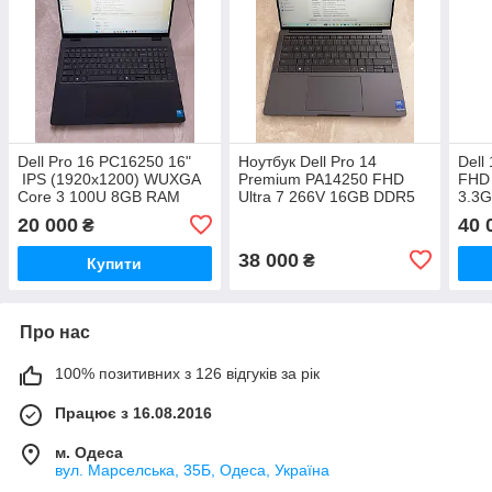
Dell Pro 16 PC16250 16"
Ноутбук Dell Pro 14
Dell
IPS (1920x1200) WUXGA
Premium PA14250 FHD
FHD 
Core 3 100U 8GB RAM
Ultra 7 266V 16GB DDR5
3.3
256GB SSD
512GB m.2 Arc 140V
Inte
20 000
40 
₴
38 000
₴
Купити
Про нас
100% позитивних з 126 відгуків за рік
Працює з 16.08.2016
м. Одеса
вул. Марселська, 35Б, Одеса, Україна