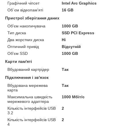
Графічний чіпсет
Intel Arc Graphics
Об`єм відеопам'яті
16 GB
Пристрої зберігання даних
Об'єм накопичувача
1000 GB
Тип диска
SSD PCI Express
Два жорстких диска
Ні
Оптичний привід
Відсутній
Об'єм SSD
1000 GB
Карти пам'яті
Вбудований картрідер
Так
Підключення і зв'язок
Вбудована мережева
Так
карта
Максимальна швидкість
1000 Мбіт/с
мережевого адаптера
Кількість інтерфейсів USB
2
3.2
Кількість інтерфейсів USB
2
4