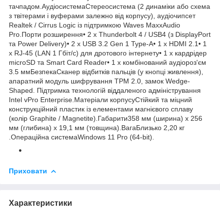
тачпадом.АудіосистемаСтереосистема (2 динаміки або схема
з твітерами і вуферами залежно від корпусу), аудіочипсет
Realtek / Cirrus Logic із підтримкою Waves MaxxAudio
Pro.Порти розширення• 2 x Thunderbolt 4 / USB4 (з DisplayPort
та Power Delivery)• 2 x USB 3.2 Gen 1 Type-A• 1 x HDMI 2.1• 1
x RJ-45 (LAN 1 Гбіт/с) для дротового інтернету• 1 x кардрідер
microSD та Smart Card Reader• 1 x комбінований аудіороз'єм
3.5 ммБезпекаСканер відбитків пальців (у кнопці живлення),
апаратний модуль шифрування TPM 2.0, замок Wedge-
Shaped. Підтримка технологій віддаленого адміністрування
Intel vPro Enterprise.Матеріали корпусуСтійкий та міцний
конструкційний пластик із елементами магнієвого сплаву
(колір Graphite / Magnetite).Габарити358 мм (ширина) х 256
мм (глибина) х 19,1 мм (товщина).ВагаБлизько 2,20 кг
.Операційна системаWindows 11 Pro (64-bit).
Приховати
Характеристики