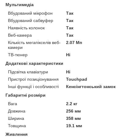
Мультимедіа
Вбудований мікрофон
Так
Вбудований сабвуфер
Так
Наявність колонок
Так
Веб-камера
Так
Кількість мегапікселів веб-
2.07 Мп
камери
ТВ-тюнер
Ні
Додаткові характеристики
Підсвітка клавіатури
Ні
Пристрої позиціонування
Touchpad
Інші функції і особливості
Кенсінгтонський замок
Габаритні розміри
Вага
2.2 кг
Довжина
256 мм
Ширина
358 мм
Товщина
19.1 мм
Живлення