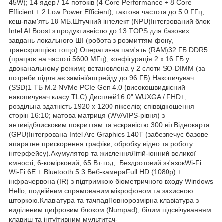
45W); 14 ядер / 14 потоків (4 Core Performance + 8 Core
Efficient + 2 Low Power Efficient); тактова частота до 5.0 ГГц;
кеш-пам'ять 18 МБ.Штучний інтелект (NPU)Інтегрований блок
Intel AI Boost з продуктивністю до 13 TOPS для базових
завдань локального ШІ (робота з розмиттям фону,
транскрипцією тощо).Оперативна пам'ять (RAM)32 ГБ DDR5
(працює на частоті 5600 МГц); конфігурація 2 x 16 ГБ у
двоканальному режимі; встановлена у 2 слоти SO-DIMM (за
потреби підлягає заміні/апгрейду до 96 ГБ).Накопичувач
(SSD)1 ТБ M.2 NVMe PCIe Gen 4.0 (високошвидкісний
накопичувач класу TLC).Дисплей16.0" WUXGA / FHD+;
роздільна здатність 1920 x 1200 пікселів; співвідношення
сторін 16:10; матова матриця (WVA/IPS-рівня) з
антивідблисковим покриттям та яскравістю 300 ніт.Відеокарта
(GPU)Інтегрована Intel Arc Graphics 140T (забезпечує базове
апаратне прискорення графіки, обробку відео та роботу
інтерфейсу).Акумулятор та живленняЛітій-іонний великої
ємності, 6-комірковий, 65 Вт·год; .Бездротовий зв'язокWi-Fi
Wi-Fi 6E + Bluetooth 5.3.Веб-камераFull HD (1080p) +
інфрачервона (IR) з підтримкою біометричного входу Windows
Hello, подвійним спрямованим мікрофоном та захисною
шторкою.Клавіатура та тачпадПовнорозмірна клавіатура з
виділеним цифровим блоком (Numpad), білим підсвічуванням
клавиш та інтуїтивним мультитач-