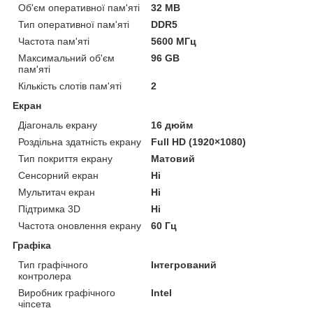
Об'єм оперативної пам'яті
32 MB
Тип оперативної пам'яті
DDR5
Частота пам'яті
5600 МГц
Максимальний об'єм
96 GB
пам'яті
Кількість слотів пам'яті
2
Екран
Діагональ екрану
16 дюйм
Роздільна здатність екрану
Full HD (1920×1080)
Тип покриття екрану
Матовий
Сенсорний екран
Ні
Мультитач екран
Ні
Підтримка 3D
Ні
Частота оновлення екрану
60 Гц
Графіка
Тип графічного
Інтегрований
контролера
Виробник графічного
Intel
чіпсета