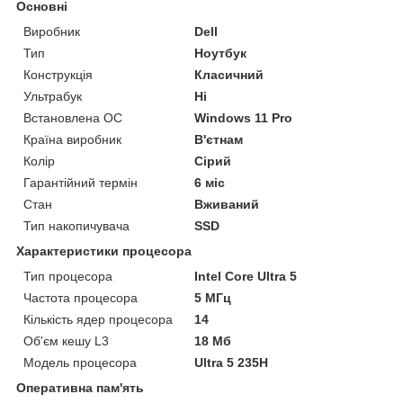
Основні
Виробник
Dell
Тип
Ноутбук
Конструкція
Класичний
Ультрабук
Ні
Встановлена ОС
Windows 11 Pro
Країна виробник
В'єтнам
Колір
Сірий
Гарантійний термін
6 міс
Стан
Вживаний
Тип накопичувача
SSD
Характеристики процесора
Тип процесора
Intel Core Ultra 5
Частота процесора
5 МГц
Кількість ядер процесора
14
Об'єм кешу L3
18 Мб
Модель процесора
Ultra 5 235H
Оперативна пам'ять