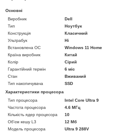
Основні
Виробник
Dell
Тип
Ноутбук
Конструкція
Класичний
Ультрабук
Ні
Встановлена ОС
Windows 11 Home
Країна виробник
Китай
Колір
Сірий
Гарантійний термін
6 міс
Стан
Вживаний
Тип накопичувача
SSD
Характеристики процесора
Тип процесора
Intel Core Ultra 9
Частота процесора
4.6 МГц
Кількість ядер процесора
10
Об'єм кешу L3
12 Мб
Модель процесора
Ultra 9 288V