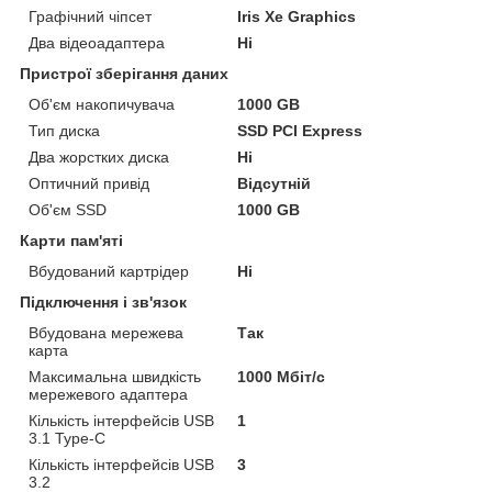
Графічний чіпсет
Iris Xe Graphics
Два відеоадаптера
Ні
Пристрої зберігання даних
Об'єм накопичувача
1000 GB
Тип диска
SSD PCI Express
Два жорстких диска
Ні
Оптичний привід
Відсутній
Об'єм SSD
1000 GB
Карти пам'яті
Вбудований картрідер
Ні
Підключення і зв'язок
Вбудована мережева
Так
карта
Максимальна швидкість
1000 Мбіт/с
мережевого адаптера
Кількість інтерфейсів USB
1
3.1 Type-C
Кількість інтерфейсів USB
3
3.2