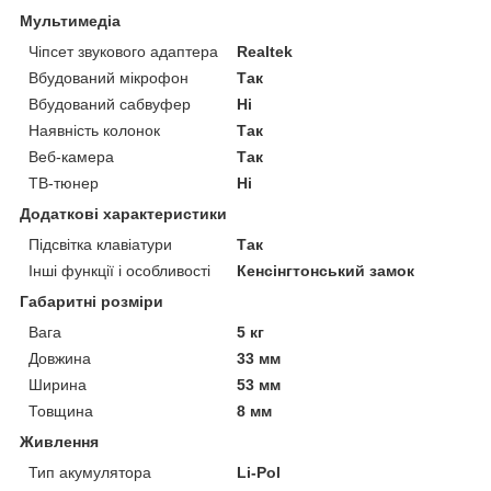
Мультимедіа
Чіпсет звукового адаптера
Realtek
Вбудований мікрофон
Так
Вбудований сабвуфер
Ні
Наявність колонок
Так
Веб-камера
Так
ТВ-тюнер
Ні
Додаткові характеристики
Підсвітка клавіатури
Так
Інші функції і особливості
Кенсінгтонський замок
Габаритні розміри
Вага
5 кг
Довжина
33 мм
Ширина
53 мм
Товщина
8 мм
Живлення
Тип акумулятора
Li-Pol