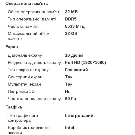
Оперативна пам'ять
Об'єм оперативної пам'яті
32 MB
Тип оперативної пам'яті
DDR5
Частота пам'яті
8533 МГц
Максимальний об'єм
32 GB
пам'яті
Екран
Діагональ екрану
16 дюйм
Роздільна здатність екрану
Full HD (1920×1080)
Тип покриття екрану
Глянсовий
Сенсорний екран
Так
Мультитач екран
Так
Підтримка 3D
Ні
Частота оновлення екрану
60 Гц
Графіка
Тип графічного
Інтегрований
контролера
Виробник графічного
Intel
чіпсета