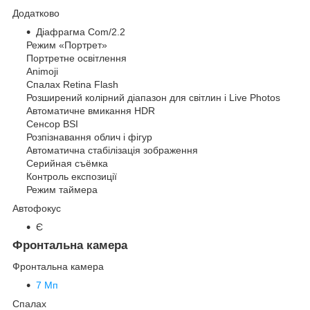
Додатково
Діафрагма Com/2.2
Режим «Портрет»
Портретне освітлення
Animoji
Спалах Retina Flash
Розширений колірний діапазон для світлин і Live Photos
Автоматичне вмикання HDR
Сенсор BSI
Розпізнавання облич і фігур
Автоматична стабілізація зображення
Серийная съëмка
Контроль експозиції
Режим таймера
Автофокус
Є
Фронтальна камера
Фронтальна камера
7 Мп
Спалах