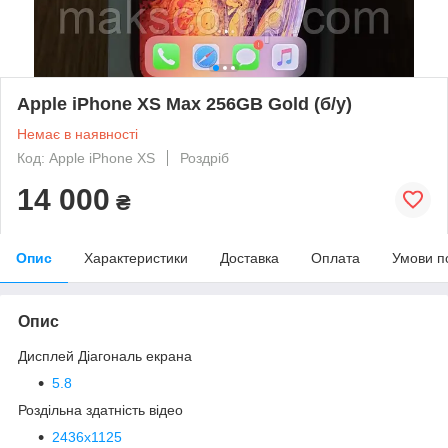
Apple iPhone XS Max 256GB Gold (б/у)
Немає в наявності
Код: Apple iPhone XS
Роздріб
14 000
₴
Опис
Характеристики
Доставка
Оплата
Умови п
Опис
Дисплей
Діагональ екрана
5.8
Роздільна здатність відео
2436х1125