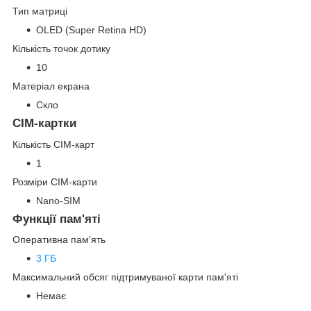
Тип матриці
OLED (Super Retina HD)
Кількість точок дотику
10
Матеріал екрана
Скло
СІМ-картки
Кількість СІМ-карт
1
Розміри СІМ-карти
Nano-SIM
Функції пам'яті
Оперативна пам'ять
3 ГБ
Максимальний обсяг підтримуваної карти пам'яті
Немає