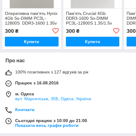
Оперативна пам'ять Hynix
Пам'ять Crucial 4Gb
Пам’
4Gb So-DIMM PC3L-
DDR3-1600 So-DIMM
DIM
12800S DDR3-1600 1.35v
PC3L-12800S 1.35/1.5v
DDR3
11-13-B4
(CT51264BF160B)
rmt3
300
300
300
₴
₴
(HMT451S6BFR8A-PB)
Купити
Купити
Про нас
100% позитивних з 127 відгуків за рік
Працює з 16.08.2016
м. Одеса
вул. Марселська, 35Б, Одеса, Україна
Контакти
Сьогодні працює з 10:00 до 21:00
Показати весь графік роботи