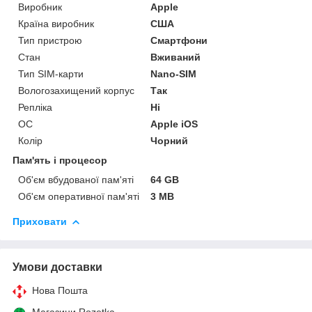
Виробник
Apple
Країна виробник
США
Тип пристрою
Смартфони
Стан
Вживаний
Тип SIM-карти
Nano-SIM
Вологозахищений корпус
Так
Репліка
Ні
ОС
Apple iOS
Колір
Чорний
Пам'ять і процесор
Об'єм вбудованої пам'яті
64 GB
Об'єм оперативної пам'яті
3 MB
Приховати
Умови доставки
Нова Пошта
Магазини Rozetka