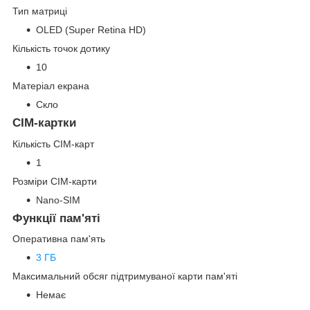
Тип матриці
OLED (Super Retina HD)
Кількість точок дотику
10
Матеріал екрана
Скло
СІМ-картки
Кількість СІМ-карт
1
Розміри СІМ-карти
Nano-SIM
Функції пам'яті
Оперативна пам'ять
3 ГБ
Максимальний обсяг підтримуваної карти пам'яті
Немає