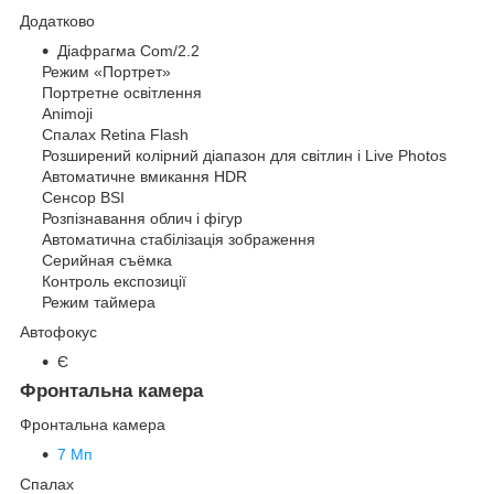
Додатково
Діафрагма Com/2.2
Режим «Портрет»
Портретне освітлення
Animoji
Спалах Retina Flash
Розширений колірний діапазон для світлин і Live Photos
Автоматичне вмикання HDR
Сенсор BSI
Розпізнавання облич і фігур
Автоматична стабілізація зображення
Серийная съëмка
Контроль експозиції
Режим таймера
Автофокус
Є
Фронтальна камера
Фронтальна камера
7 Мп
Спалах