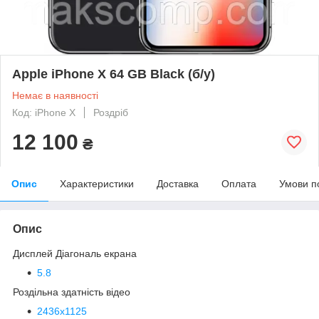
Apple iPhone X 64 GB Black (б/у)
Немає в наявності
Код: iPhone X
Роздріб
12 100
₴
Опис
Характеристики
Доставка
Оплата
Умови п
Опис
Дисплей
Діагональ екрана
5.8
Роздільна здатність відео
2436х1125